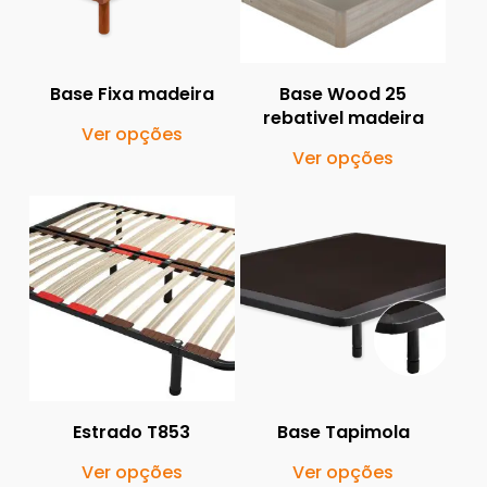
Base Fixa madeira
Base Wood 25
rebativel madeira
This
Ver opções
This
product
Ver opções
produ
has
has
multiple
multi
variants.
338.00
€
104.90
€
215.90
€
599.00
€
varia
The
The
options
optio
may
may
be
be
chosen
Estrado T853
Base Tapimola
chos
on
This
This
Ver opções
Ver opções
on
the