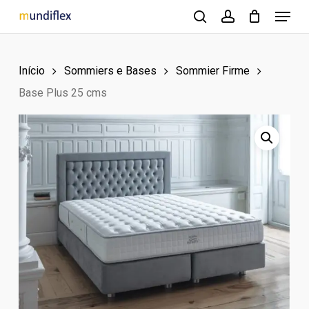
Menu
Skip
to
search
account
Close
main
Menu
Início
Sommiers e Bases
Sommier Firme
content
Base Plus 25 cms