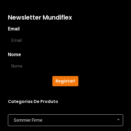
variants.
The
Newsletter Mundiflex
options
Email
may
be
chosen
Nome
on
the
product
Registar!
page
Categorias De Produto
Sommier Firme