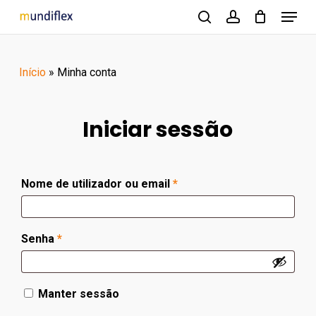
Menu
Skip
to
search
account
Close
main
Menu
Início
»
Minha conta
content
Iniciar sessão
Obrigatório
Nome de utilizador ou email
*
Obrigatório
Senha
*
Manter sessão