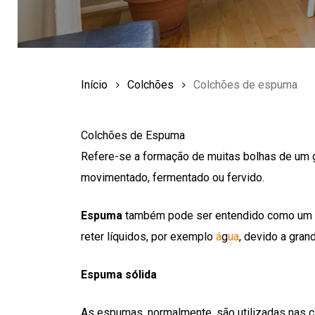
Início
Colchões
Colchões de espuma
Colchões de Espuma
Refere-se a formação de muitas bolhas de um g
movimentado, fermentado ou fervido.
Espuma
também pode ser entendido como um obj
reter líquidos, por exemplo
á
g
ua
, devido a gran
Espuma sólida
As espumas, normalmente, são utilizadas nas c