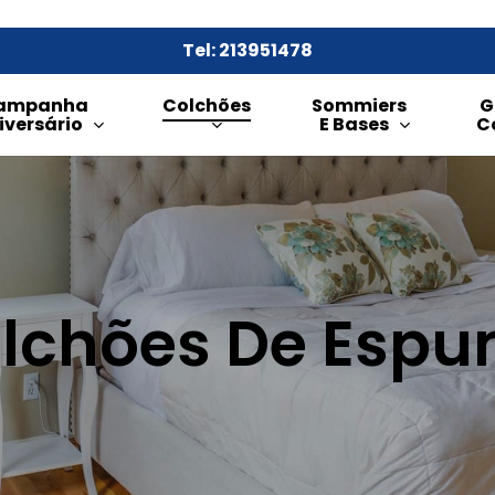
Tel: 213951478
ampanha
Colchões
Sommiers
G
iversário
E Bases
C
lchões De Esp