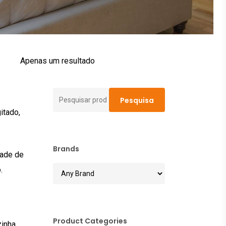
Apenas um resultado
Pesquisar
Pesquisa
por:
itado,
Brands
dade de
.
Product Categories
zinha