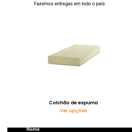
Fazemos entregas em todo o país
182.00
€
375.00
€
Newsletter
Categor
Mundiflex
Colchão de espuma
Email
Ver opções
This
product
has
Nome