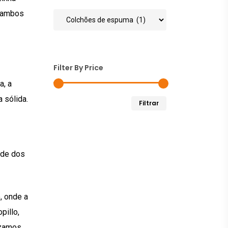
, ambos
Filter By Price
a, a
 sólida.
Preço
Preço
Filtrar
mínimo
máximo
ade dos
, onde a
pillo,
izamos