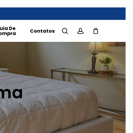
uia De
search
account
Contatos
ompra
uma