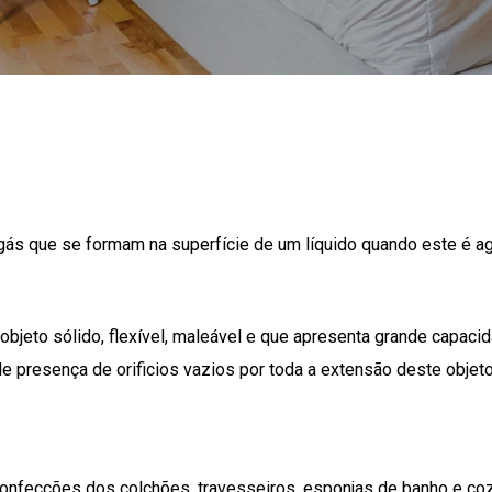
ás que se formam na superfície de um líquido quando este é ag
eto sólido, flexível, maleável e que apresenta grande capaci
de presença de orificios vazios por toda a extensão deste objeto
onfecções dos colchões, travesseiros, esponjas de banho e co