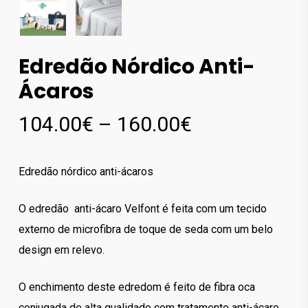
Edredão Nórdico Anti-
Ácaros
Price
104.00
€
–
160.00
€
range:
104.00€
Edredão nórdico anti-ácaros
through
160.00€
O edredão anti-ácaro Velfont é feita com um tecido
externo de microfibra de toque de seda com um belo
design em relevo.
O enchimento deste edredom é feito de fibra oca
conjugada de alta qualidade com tratamento anti-ácaro