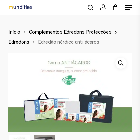
Menu
Skip
to
search
account
main
Início
Complementos Edredons Protecções
content
Edredons
Edredão nórdico anti-ácaros