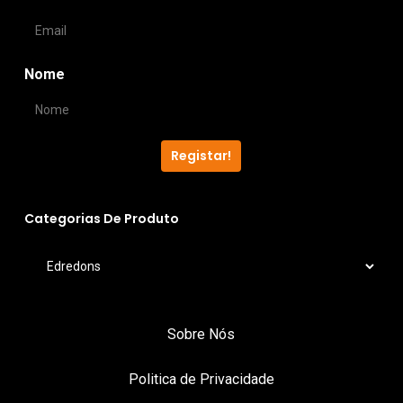
may
be
be
chos
chosen
on
Nome
on
the
the
produ
product
page
Registar!
page
Categorias De Produto
Sobre Nós
Politica de Privacidade