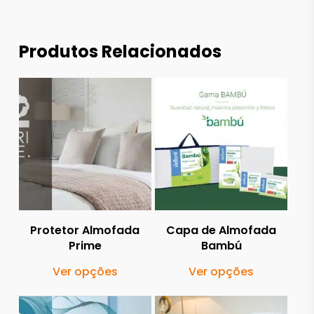
Produtos Relacionados
20.00
€
25.00
€
Protetor Almofada
Capa de Almofada
Prime
Bambú
This
This
Ver opções
Ver opções
product
produ
has
has