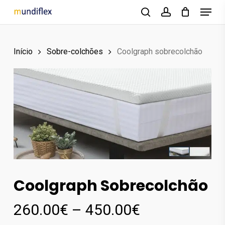
Menu
Skip
to
search
account
main
Início
Sobre-colchões
Coolgraph sobrecolchão
content
Coolgraph Sobrecolchão
Price
260.00
€
–
450.00
€
range: