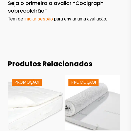
Seja o primeiro a avaliar “Coolgraph
sobrecolchão”
Tem de
iniciar sessão
para enviar uma avaliação.
Produtos Relacionados
124.00
€
281.00
€
PROMOÇÃO!
PROMOÇÃO!
271.00
€
521.00
€