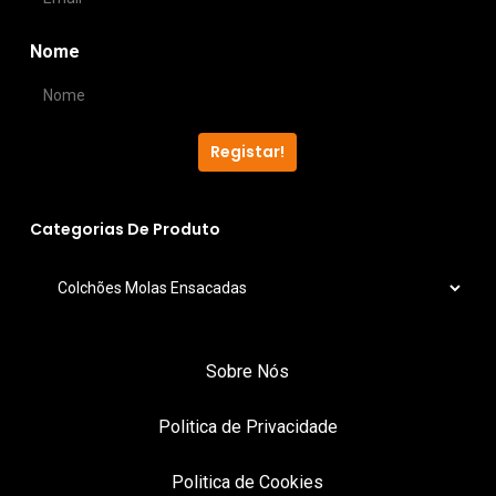
chosen
chos
Nome
on
on
the
the
product
produ
Registar!
page
page
Categorias De Produto
Sobre Nós
Politica de Privacidade
Politica de Cookies