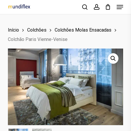
Menu
Skip
to
search
account
main
Início
Colchões
Colchões Molas Ensacadas
content
Colchão Paris Vienne-Venise