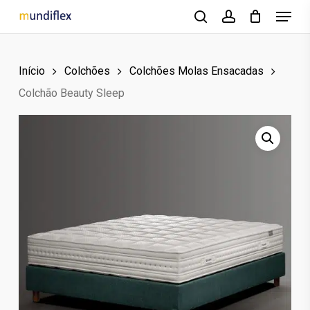
Menu
Skip
to
search
account
main
Início
Colchões
Colchões Molas Ensacadas
content
Colchão Beauty Sleep