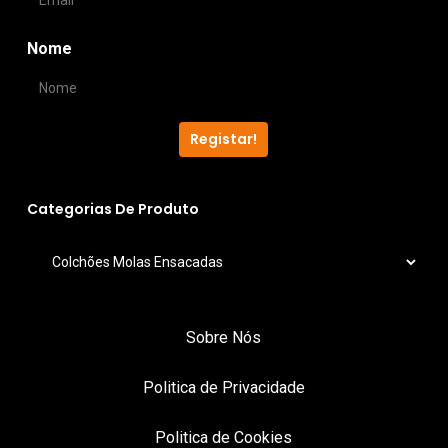
product
produ
page
page
Nome
Registar!
Categorias De Produto
Sobre Nós
Politica de Privacidade
Politica de Cookies