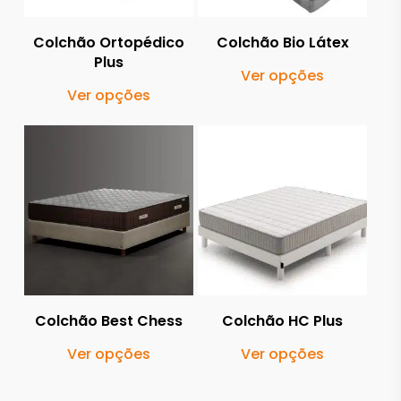
Colchão Ortopédico
Colchão Bio Látex
Plus
This
Ver opções
This
produ
Ver opções
product
has
has
multi
366.00
€
multiple
varia
1,214.00
€
799.00
€
2,366.00
€
variants.
The
The
optio
options
may
may
be
be
chos
Colchão Best Chess
Colchão HC Plus
chosen
on
This
This
Ver opções
Ver opções
on
the
product
produ
the
produ
has
has