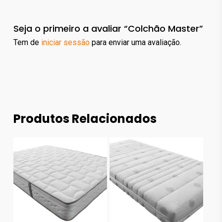
Seja o primeiro a avaliar “Colchão Master”
Tem de
iniciar sessão
para enviar uma avaliação.
Produtos Relacionados
192.00
€
509.00
€
382.00
€
1,068.00
€