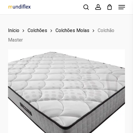
Menu
Skip
to
search
account
main
Início
Colchões
Colchões Molas
Colchão
content
Master