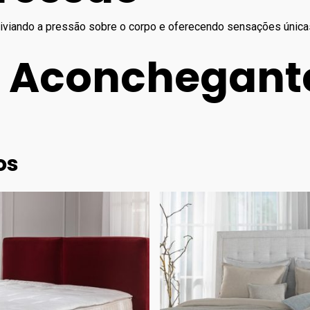
liviando a pressão sobre o corpo e oferecendo sensações únic
 Aconchegant
os
355.00
€
535.00
€
395.00
€
650.00
€