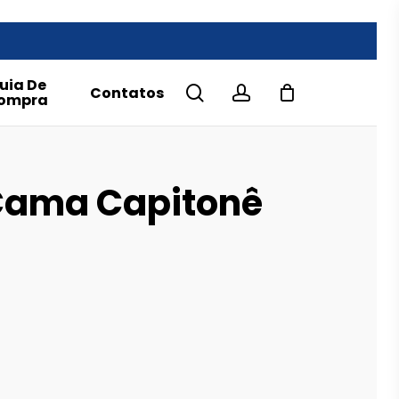
uia De
search
account
Contatos
ompra
Cama Capitonê
e
e:
.00€
ough