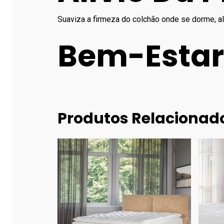
Suaviza a firmeza do colchão onde se dorme, a
Bem-Estar
Produtos Relacionad
325.00
€
525.00
€