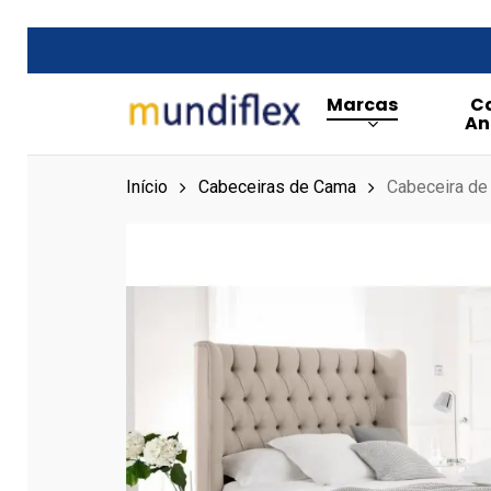
Skip
to
main
Marcas
C
content
An
Início
Cabeceiras de Cama
Cabeceira de
Hit enter to search or ESC to close