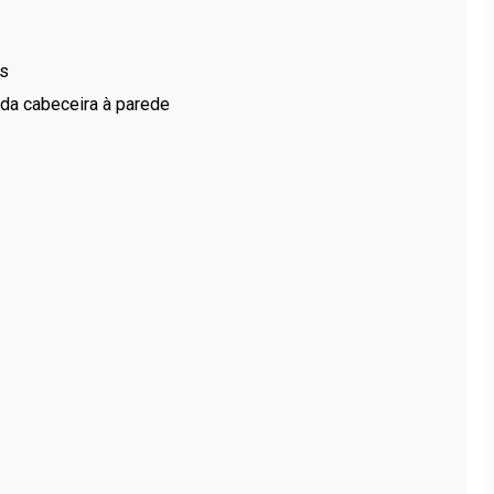
.00€
is
 da cabeceira à parede