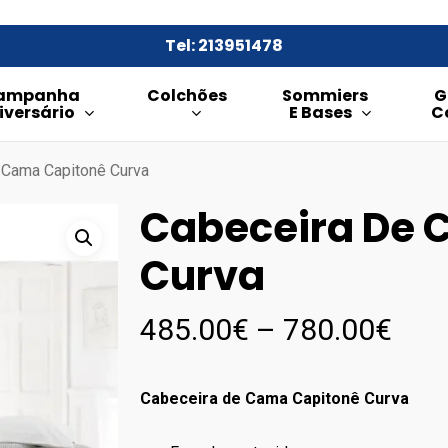
Tel: 213951478
ampanha
Colchões
Sommiers
G
iversário
E Bases
C
 Cama Capitonê Curva
Cabeceira De 
Curva
Pric
485.00
€
–
780.00
€
rang
485
Cabeceira de Cama Capitonê Curva
thr