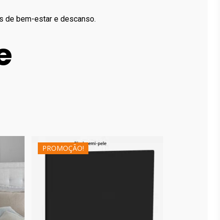
as de bem-estar e descanso.
e
PROMOÇÃO!
134.00
€
360.00
€