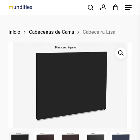
Menu
Skip
to
search
account
main
Início
Cabeceiras de Cama
Cabeceira Lisa
content