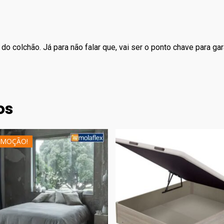
l do colchão. Já para não falar que, vai ser o ponto chave para ga
os
MOÇÃO!
269.00
€
648.00
€
479.00
€
839.00
€