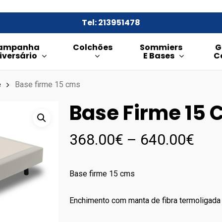
Tel: 213951478
ampanha
Colchões
Sommiers
G
iversário
E Bases
C
e
Base firme 15 cms
Base Firme 15
Pric
368.00
€
–
640.00
€
rang
368
Base firme 15 cms
thr
640
Enchimento com manta de fibra termoligada 