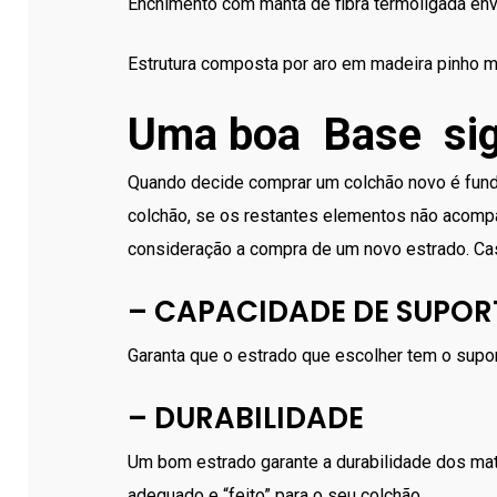
Enchimento com manta de fibra termoligada env
Estrutura composta por aro em madeira pinho m
Uma boa Base sign
Quando decide comprar um colchão novo é fund
colchão, se os restantes elementos não acomp
consideração a compra de um novo estrado. Cas
– CAPACIDADE DE SUPOR
Garanta que o estrado que escolher tem o sup
– DURABILIDADE
Um bom estrado garante a durabilidade dos mate
adequado e “feito” para o seu colchão.