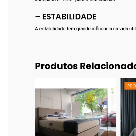
– ESTABILIDADE
A estabilidade tem grande influência na vida úti
Produtos Relacionad
PRO
380.00
€
540.00
€