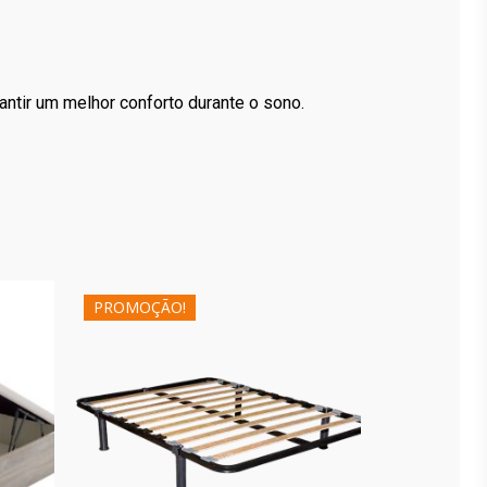
rantir um melhor conforto durante o sono.
PROMOÇÃO!
181.60
€
282.40
€