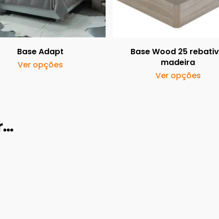
Base Adapt
Base Wood 25 rebativ
madeira
Ver opções
This
Ver opções
This
product
produ
has
has
multiple
multi
r…
variants.
varia
The
The
options
optio
may
may
be
be
chosen
chos
on