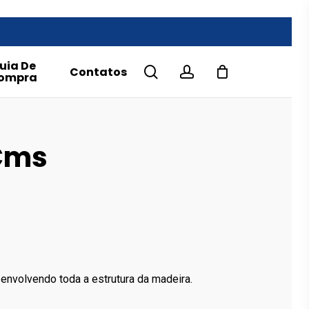
uia De
search
account
Contatos
ompra
 Cms
e
e:
.00€
ough
.00€
envolvendo toda a estrutura da madeira.