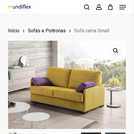
Menu
Skip
to
search
account
main
Início
Sofás e Poltronas
Sofá cama Small
content