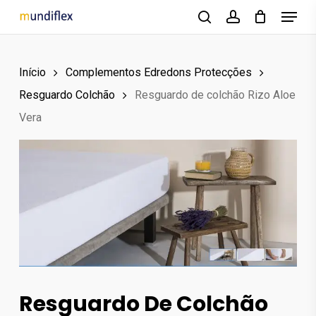
Menu
Skip
to
search
account
main
Início
Complementos Edredons Protecções
content
Resguardo Colchão
Resguardo de colchão Rizo Aloe
Vera
Resguardo De Colchão