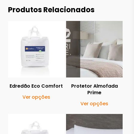
Produtos Relacionados
20.00
€
49.00
€
86.00
€
Edredão Eco Comfort
Protetor Almofada
Prime
This
Ver opções
This
product
Ver opções
produ
has
has
20.00
€
multiple
54.00
€
108.00
€
multi
variants.