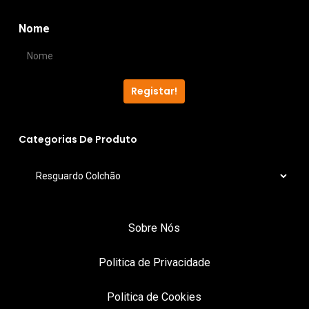
chosen
chos
Nome
on
on
the
the
product
produ
Registar!
page
page
Categorias De Produto
Sobre Nós
Politica de Privacidade
Politica de Cookies