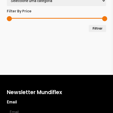
chosen
Filter By Price
on
the
Pre
Pre
Filtrar
product
mín
máx
page
Newsletter Mundiflex
Email