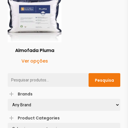
99.00
€
Almofada Pluma
This
Ver opções
product
has
Pesquisar
Pesquisa
multiple
por:
variants.
Brands
The
options
may
Product Categories
be