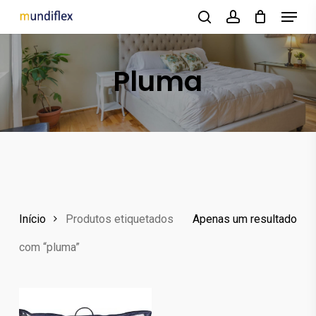
Menu
Skip
to
search
account
main
Pluma
content
Início
Produtos etiquetados
Apenas um resultado
com “pluma”