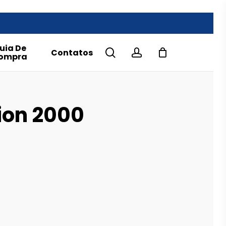
uia De
search
account
Contatos
ompra
ion 2000
e
e:
.00€
ough
.00€