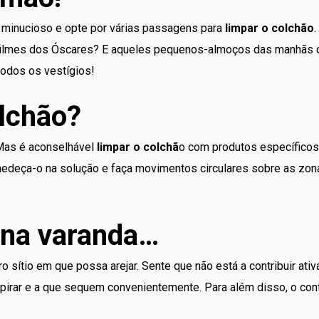
 minucioso e opte por várias passagens para
limpar o colchão
s filmes dos Óscares? E aqueles pequenos-almoços das manhãs 
todos os vestígios!
olchão?
 Mas é aconselhável
limpar o colchã
o com produtos específicos
edeça-o na solução e faça movimentos circulares sobre as zona
o na varanda…
o sítio em que possa arejar. Sente que não está a contribuir at
irar e a que sequem convenientemente. Para além disso, o conta