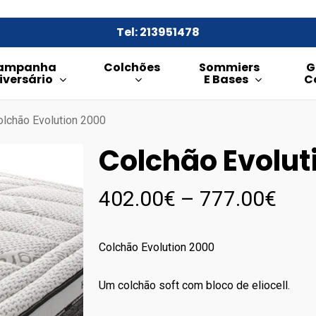
Tel: 213951478
ampanha
Colchões
Sommiers
G
iversário
E Bases
C
olchão Evolution 2000
Colchão Evolut
Pric
402.00
€
–
777.00
€
rang
402
Colchão Evolution 2000
thr
777
Um colchão soft com bloco de eliocell.