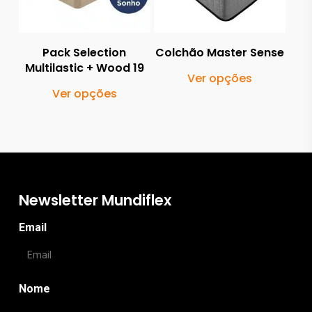
may
be
be
chosen
Pack Selection
Colchão Master Sense
chos
on
Multilastic + Wood 19
This
Ver opções
on
the
This
produ
Ver opções
the
product
product
has
produ
page
has
multi
page
multiple
varia
variants.
The
The
optio
Newsletter Mundiflex
options
may
Email
may
be
be
chos
chosen
on
Nome
on
the