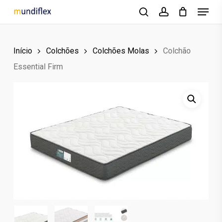
Menu
Skip
to
search
account
main
Início
Colchões
Colchões Molas
Colchão
content
Essential Firm