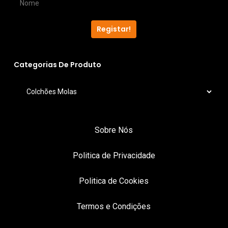
the
produ
product
page
Registar!
page
Categorias De Produto
Sobre Nós
Politica de Privacidade
Politica de Cookies
Termos e Condições