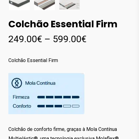
Colchão Essential Firm
Price
249.00
€
–
599.00
€
range:
249.00€
Colchão Essential Firm
through
599.00€
Colchão de conforto firme, graças à Mola Contínua
Multielástic®, uma tecnologia exclusiva Molaflex®.