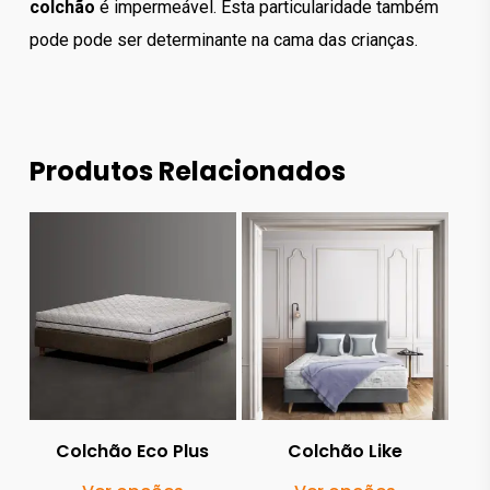
colchão
é impermeável. Esta particularidade também
pode pode ser determinante na cama das crianças.
Produtos Relacionados
1,673.00
€
982.00
€
3,638.00
€
2,158.00
€
Colchão Eco Plus
Colchão Like
This
This