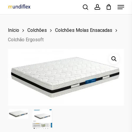
Menu
Skip
to
search
account
main
Início
Colchões
Colchões Molas Ensacadas
content
Colchão Ergosoft