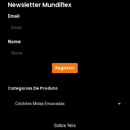
The
optio
Newsletter Mundiflex
options
may
Email
may
be
be
chos
chosen
on
Nome
on
the
the
produ
product
page
Registar!
page
Categorias De Produto
Sobre Nós