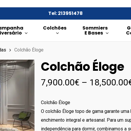
Tel: 213951478
ampanha
Colchões
Sommiers
G
iversário
E Bases
C
das
Colchão Éloge
Colchão Éloge
7,900.00
€
–
18,500.00
Colchão Éloge
O colchão Éloge topo de gama garante uma b
enchimento integral e artesanal. Para um su
independência para dormir, combinamos a 