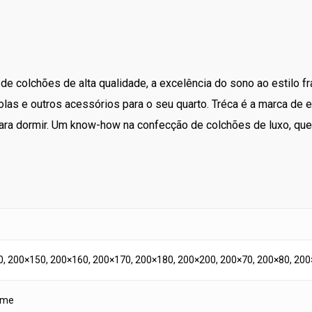
 de colchões de alta qualidade, a excelência do sono ao estilo
as e outros acessórios para o seu quarto. Tréca é a marca de ex
 para dormir. Um know-how na confecção de colchões de luxo, 
, 200×150, 200×160, 200×170, 200×180, 200×200, 200×70, 200×80, 200
irme