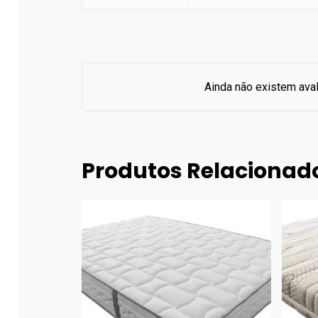
Ainda não existem ava
Produtos Relacionad
192.00
€
382.00
€