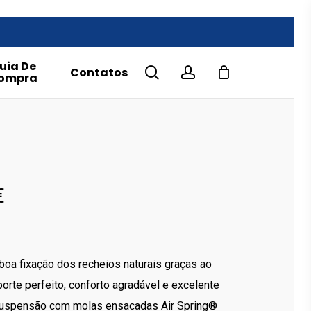
uia De
search
account
Contatos
ompra
Price
€
range:
7,900.00€
through
oa fixação dos recheios naturais graças ao
18,500.00€
porte perfeito, conforto agradável e excelente
suspensão com molas ensacadas Air Spring®