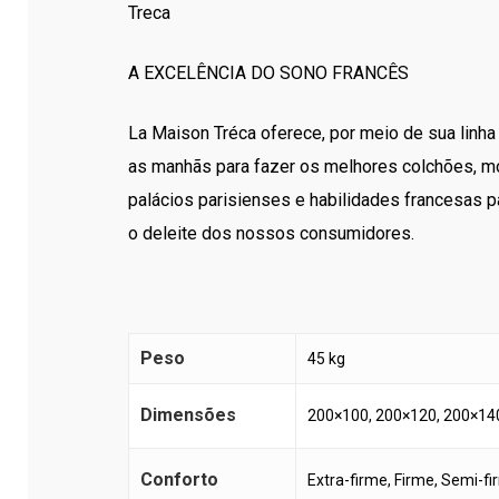
Treca
A EXCELÊNCIA DO SONO FRANCÊS
La Maison Tréca oferece, por meio de sua linha
as manhãs para fazer os melhores colchões, mol
palácios parisienses e habilidades francesas
o deleite dos nossos consumidores.
Peso
45 kg
Dimensões
200×100, 200×120, 200×140
Conforto
Extra-firme, Firme, Semi-f