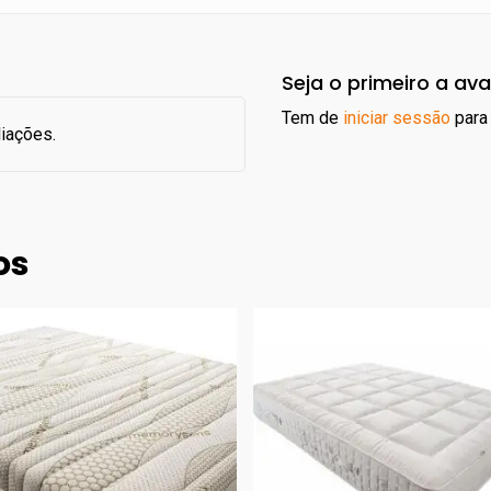
Seja o primeiro a ava
Tem de
iniciar sessão
para 
liações.
os
340.00
€
726.00
€
485.00
€
966.00
€