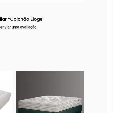
liar “Colchão Éloge”
enviar uma avaliação.
1,590.00
€
3,079.00
€