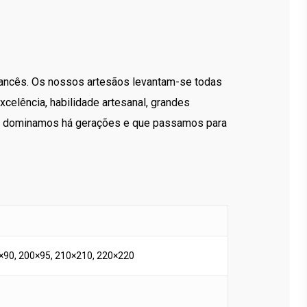
 francês. Os nossos artesãos levantam-se todas
celência, habilidade artesanal, grandes
que dominamos há gerações e que passamos para
×90, 200×95, 210×210, 220×220