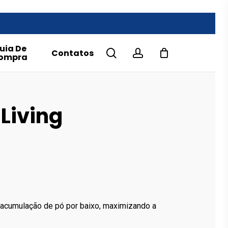
uia De
search
account
Contatos
ompra
 Living
e
e:
.00€
ough
.50€
 acumulação de pó por baixo, maximizando a