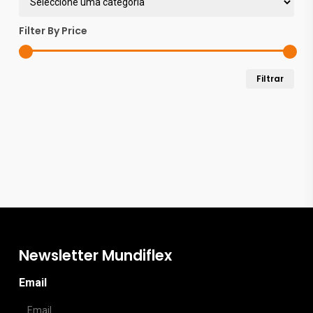
chosen
Filter By Price
on
the
Pre
Pre
Filtrar
product
mín
máx
page
Newsletter Mundiflex
Email