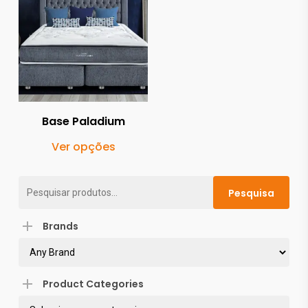
Base Paladium
This
Ver opções
product
has
Pesquisar
Pesquisa
multiple
por:
variants.
Brands
The
options
may
Product Categories
be