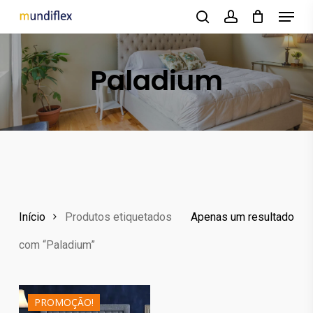
Menu
Skip
to
search
account
main
Paladium
content
Início
Produtos etiquetados
Apenas um resultado
com “Paladium”
275.50
€
748.00
€
PROMOÇÃO!