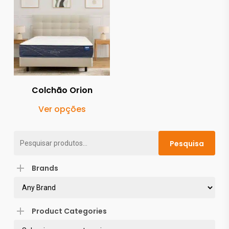
Colchão Orion
This
Ver opções
product
has
Pesquisar
Pesquisa
multiple
por:
variants.
Brands
The
options
may
Product Categories
be