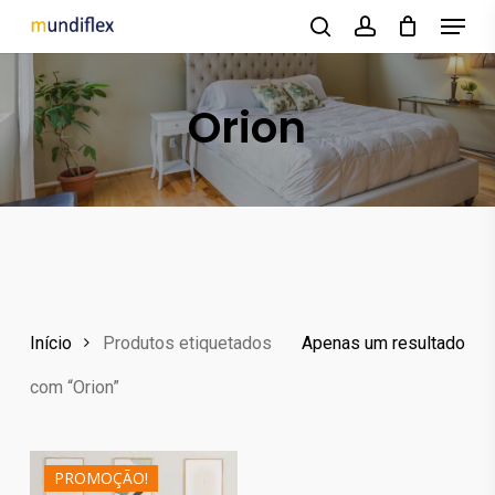
Menu
Skip
to
search
account
main
Orion
content
Início
Produtos etiquetados
Apenas um resultado
com “Orion”
PROMOÇÃO!
314.10
€
719.10
€