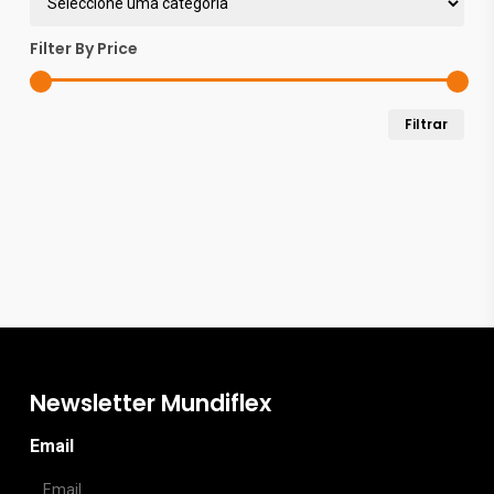
chosen
Filter By Price
on
the
Pre
Pre
Filtrar
product
mín
máx
page
Newsletter Mundiflex
Email