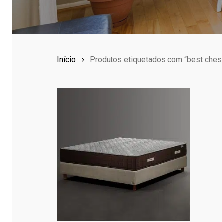
Início
Produtos etiquetados com “best ches
1,214.00
€
2,366.00
€