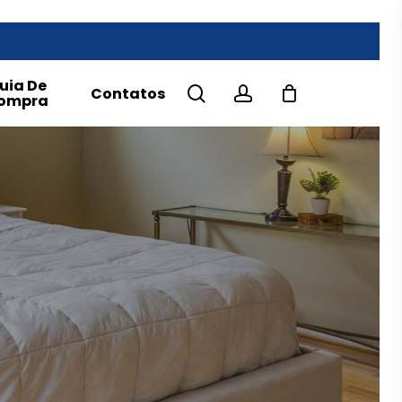
uia De
search
account
Contatos
ompra