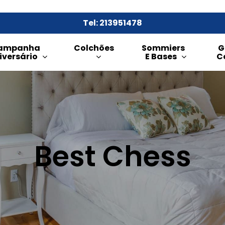
Tel: 213951478
ampanha
Colchões
Sommiers
G
iversário
E Bases
C
Best Chess