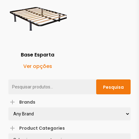
Base Esparta
This
Ver opções
product
has
Pesquisar
Pesquisa
multiple
por:
variants.
Brands
The
options
may
Product Categories
be