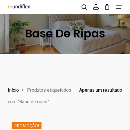
Menu
Skip
to
search
account
main
Base De Ripas
content
Início
Produtos etiquetados
Apenas um resultado
com “Base de ripas”
PROMOÇÃO!
181.60
€
282.40
€