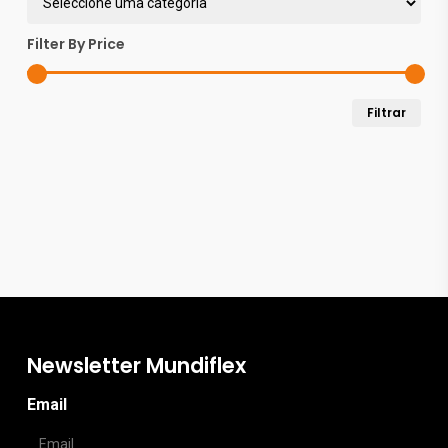
chosen
Filter By Price
on
the
Pre
Pre
Filtrar
product
mín
máx
page
Newsletter Mundiflex
Email