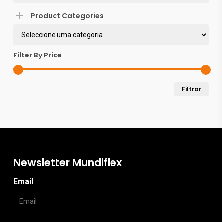
options
may
Product Categories
be
chosen
Filter By Price
on
the
Pre
Pre
Filtrar
product
mín
máx
page
Newsletter Mundiflex
Email