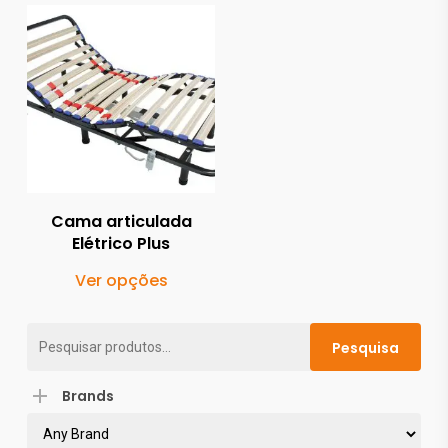
586.00
€
832.00
€
Cama articulada
Elétrico Plus
This
Ver opções
product
has
Pesquisar
Pesquisa
multiple
por:
variants.
Brands
The