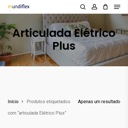
Menu
Skip
to
search
account
main
Articulada Elétrico
content
Plus
Início
Produtos etiquetados
Apenas um resultado
com “articulada Elétrico Plus”